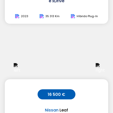
e xDrive
2023
35 313 Km
Híbrido Plug-In
16 500 €
Nissan
Leaf