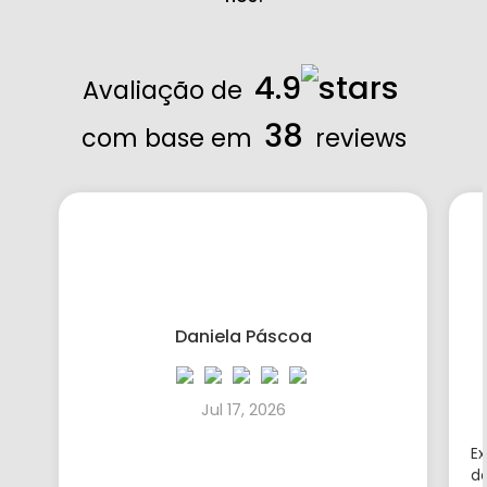
4.9
Avaliação de
38
com base em
reviews
Daniela Páscoa
Jul 17, 2026
E
d