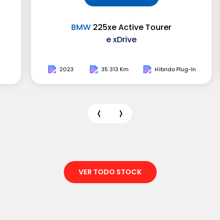
BMW
225xe Active Tourer
e xDrive
2023
35 313 Km
Híbrido Plug-In
VER TODO STOCK